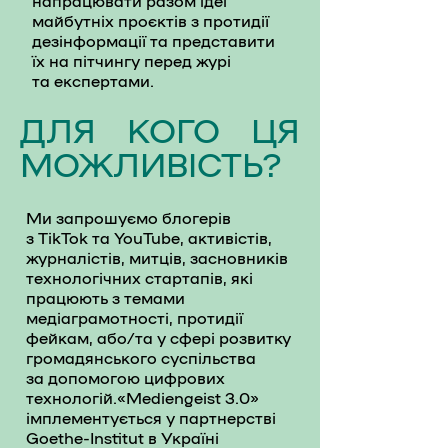
напрацювати разом ідеї
майбутніх проєктів з протидії
дезінформації та представити
їх на пітчингу перед журі
та експертами.
ДЛЯ КОГО ЦЯ
МОЖЛИВІСТЬ?
Ми запрошуємо блогерів
з TikTok та YouTube, активістів,
журналістів, митців, засновників
технологічних стартапів, які
працюють з темами
медіаграмотності, протидії
фейкам, або/та у сфері розвитку
громадянського суспільства
за допомогою цифрових
технологій.«Mediengeist 3.0»
імплементується у партнерстві
Goethe-Institut в Україні