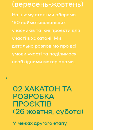
(вересень-жовтень)
На цьому етапі ми оберемо
150 наймотивованіших
учасників та їхні проєкти для
участі в хакатоні. Ми
детально розповімо про всі
умови участі та поділимося
необхідними матеріалами.
02 ХАКАТОН ТА
РОЗРОБКА
ПРОЄКТІВ
(26 жовтня, субота)
У межах другого етапу