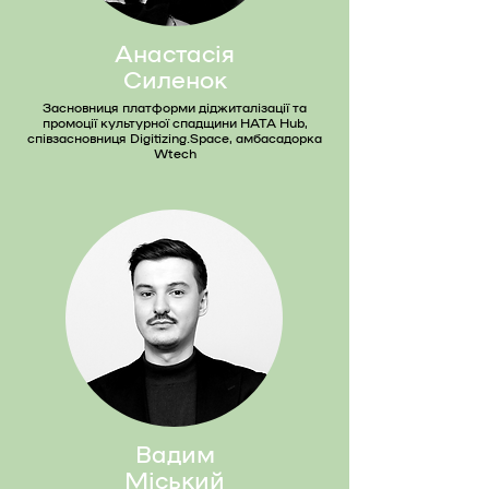
Анастасія
Силенок
Засновниця платформи діджиталізації та
промоції культурної спадщини HATA Hub,
співзасновниця Digitizing.Space, амбасадорка
Wtech
Вадим
Міський