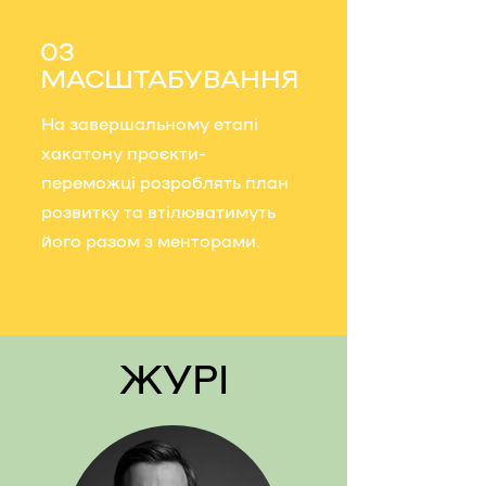
03
МАСШТАБУВАННЯ
На завершальному етапі
хакатону проєкти-
переможці розроблять план
розвитку та втілюватимуть
його разом з менторами.
ЖУРІ